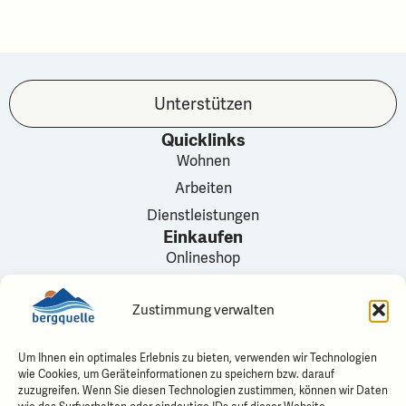
Unterstützen
Quicklinks
Wohnen
Arbeiten
Dienstleistungen
Einkaufen
Onlineshop
Versandbedingungen
Zustimmung verwalten
Mein Konto
Verkaufsstellen
Kontakt
Um Ihnen ein optimales Erlebnis zu bieten, verwenden wir Technologien
wie Cookies, um Geräteinformationen zu speichern bzw. darauf
Bergquelle
zuzugreifen. Wenn Sie diesen Technologien zustimmen, können wir Daten
Karl Haueter-Strasse 2