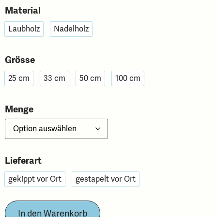
Material
Laubholz
Nadelholz
Grösse
25 cm
33 cm
50 cm
100 cm
Menge
Lieferart
gekippt vor Ort
gestapelt vor Ort
In den Warenkorb