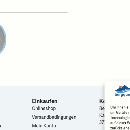
Einkaufen
Kontakt
Um Ihnen ei
Onlineshop
Bergquelle
um Gerätein
Karl Haueter-S
Versandbedingungen
Technologie
3770 Zweisim
auf dieser W
n
Mein Konto
zurückziehe