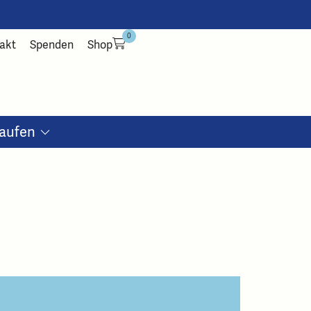
0
akt
Spenden
Shop
aufen