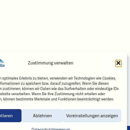
Zustimmung verwalten
Folgen Sie uns
n optimales Erlebnis zu bieten, verwenden wir Technologien wie Cookies,
formationen zu speichern bzw. darauf zuzugreifen. Wenn Sie diesen
trasse 2
n zustimmen, können wir Daten wie das Surfverhalten oder eindeutige IDs
men
ebsite verarbeiten. Wenn Sie Ihre Zustimmung nicht erteilen oder
n, können bestimmte Merkmale und Funktionen beeinträchtigt werden.
che
le.ch
tieren
Ablehnen
Voreinstellungen anzeigen
Datenschutz
Impressum