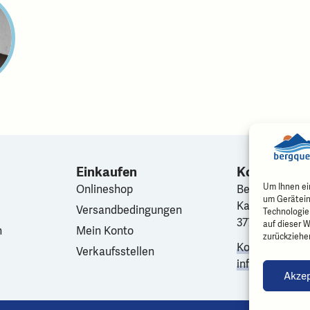
Einkaufen
Kontakt
Um Ihnen ei
Onlineshop
Bergquelle
um Gerätein
Karl Haueter-S
Versandbedingungen
Technologie
3770 Zweisim
auf dieser W
n
Mein Konto
zurückziehe
Kontakt Berei
Verkaufsstellen
info@bergquel
Akzep