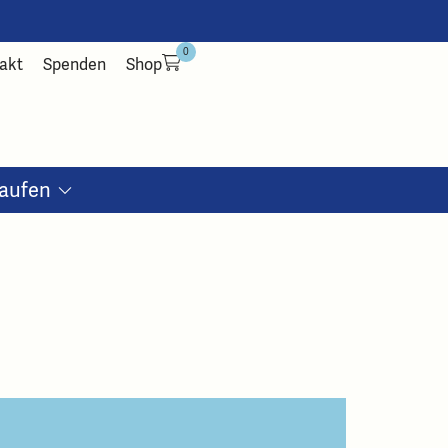
0
akt
Spenden
Shop
aufen