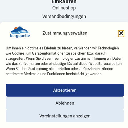
Einkaufen
Onlineshop
Versandbedingungen
Mein Konto
Zustimmung verwalten
Verkaufsstellen
Kontakt
Bergquelle
Um Ihnen ein optimales Erlebnis zu bieten, verwenden wir Technologien
wie Cookies, um Geräteinformationen zu speichern bzw. darauf
Karl Haueter-Strasse 2
zuzugreifen. Wenn Sie diesen Technologien zustimmen, können wir Daten
3770 Zweisimmen
wie das Surfverhalten oder eindeutige IDs auf dieser Website verarbeiten.
Wenn Sie Ihre Zustimmung nicht erteilen oder zurückziehen, können
Kontakt Bereiche
bestimmte Merkmale und Funktionen beeinträchtigt werden.
info@bergquelle.ch
Folgen Sie uns
Akzeptieren
Ablehnen
Voreinstellungen anzeigen
Impressum
AGB
Datenschutz
©2026 Bergquelle