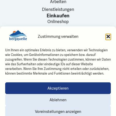
Arbeiten
Dienstleistungen
Einkaufen
Onlineshop
Versandbedingungen
Zustimmung verwalten
Mein Konto
Verkaufsstellen
Kontakt
Um Ihnen ein optimales Erlebnis zu bieten, verwenden wir Technologien
wie Cookies, um Geräteinformationen zu speichern bzw. darauf
Bergquelle
zuzugreifen. Wenn Sie diesen Technologien zustimmen, können wir Daten
Karl Haueter-Strasse 2
wie das Surfverhalten oder eindeutige IDs auf dieser Website
verarbeiten. Wenn Sie Ihre Zustimmung nicht erteilen oder zurückziehen,
3770 Zweisimmen
können bestimmte Merkmale und Funktionen beeinträchtigt werden.
Kontakt Bereiche
info@bergquelle.ch
Akzeptieren
Folgen Sie uns
Ablehnen
Voreinstellungen anzeigen